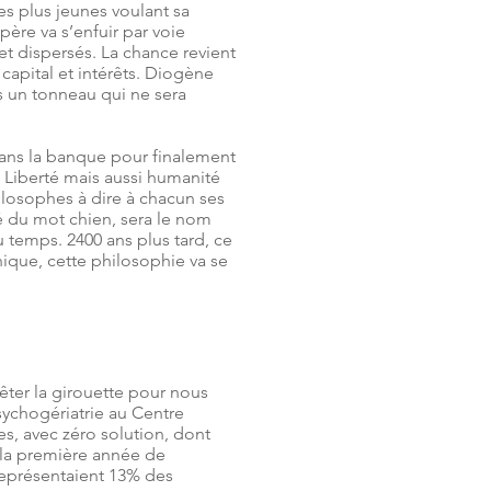
des plus jeunes voulant sa
père va s’enfuir par voie
et dispersés. La chance revient
 capital et intérêts. Diogène
s un tonneau qui ne sera
dans la banque pour finalement
x. Liberté mais aussi humanité
hilosophes à dire à chacun ses
ré du mot chien, sera le nom
u temps. 2400 ans plus tard, ce
nique, cette philosophie va se
ter la girouette pour nous
psychogériatrie au Centre
es, avec zéro solution, dont
s la première année de
représentaient 13% des