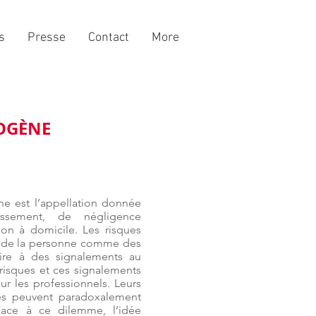
s
Presse
Contact
More
IOGÈNE
e est l’appellation donnée
assement, de négligence
ion à domicile. Les risques
, de la personne comme des
uire à des signalements au
 risques et ces signalements
ur les professionnels. Leurs
tes peuvent paradoxalement
 Face à ce dilemme, l’idée