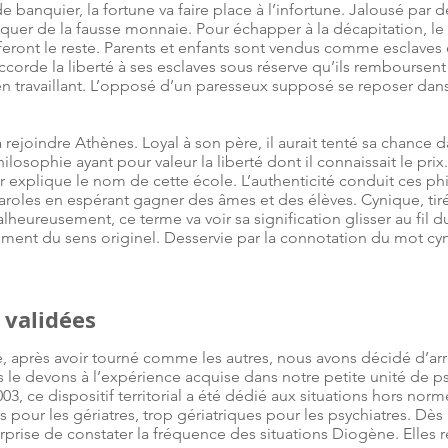
e banquier, la fortune va faire place à l’infortune. Jalousé par 
quer de la fausse monnaie. Pour échapper à la décapitation, le 
 feront le reste. Parents et enfants sont vendus comme esclaves 
ccorde la liberté à ses esclaves sous réserve qu’ils remboursent
 en travaillant. L’opposé d’un paresseux supposé se reposer dan
ejoindre Athènes. Loyal à son père, il aurait tenté sa chance 
ilosophie ayant pour valeur la liberté dont il connaissait le pri
ur explique le nom de cette école. L’authenticité conduit ces p
 paroles en espérant gagner des âmes et des élèves. Cynique, ti
alheureusement, ce terme va voir sa signification glisser au fil d
sement du sens originel. Desservie par la connotation du mot cy
 validées
après avoir tourné comme les autres, nous avons décidé d’arrê
ous le devons à l’expérience acquise dans notre petite unité de 
03, ce dispositif territorial a été dédié aux situations hors norm
 pour les gériatres, trop gériatriques pour les psychiatres. Dè
prise de constater la fréquence des situations Diogène. Elles 