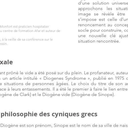
d’une solution universe
approchons les situat
image se révèle être 
s’impose est celle d’un
renoncement au concep
Monfort est praticien hospitalier
socle pour construire, c
u centre de formation Afar et auteur de
une nouvelle clé ajus
 à la veille de sa conférence sur le
situation rencontrée.
ssin.
xale
t prôné le vide a été posé sur du plein. Le profanateur, auteu
 un article intitulé « Diogenes Syndrome », publié en 1975 d
 situations de personnes âgées. Le choix du titre de son arti
e à leurs entassements. Il a été le premier à faire le lien entre
iogène de Clark) et le Diogène vide (Diogène de Sinope).
 philosophie des cyniques grecs
, Diogène est son prénom, Sinope est le nom de sa ville de nai