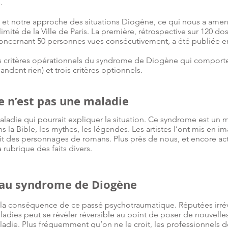
.
et notre approche des situations Diogène, ce qui nous a amené
imité de la Ville de Paris. La première, rétrospective sur 120 dos
oncernant 50 personnes vues consécutivement, a été publiée en
s critères opérationnels du syndrome de Diogène qui comportent
dent rien) et trois critères optionnels.
 n’est pas une maladie
adie qui pourrait expliquer la situation. Ce syndrome est un 
ns la Bible, les mythes, les légendes. Les artistes l’ont mis en 
ait des personnages de romans. Plus près de nous, et encore act
 rubrique des faits divers.
 au syndrome de Diogène
ie, la conséquence de ce passé psychotraumatique. Réputées irr
ladies peut se révéler réversible au point de poser de nouvelles 
die. Plus fréquemment qu’on ne le croit, les professionnels de 