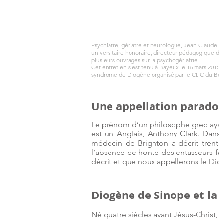
Psychiatre, gériatre et neurologue, Jean-Claude 
universitaire honoraire, directeur pédagogique d
plusieurs ouvrages sur la psychogériatrie.
Cet entretien s'est tenu à Bayeux le 16 mars 2015,
syndrome de Diogène organisé par le CLIC du Be
Une appellation parado
Le prénom d’un philosophe grec ayan
est un Anglais, Anthony Clark. Dans
médecin de Brighton a décrit trente
l’absence de honte des entasseurs fac
décrit et que nous appellerons le D
Diogène de Sinope et la
Né quatre siècles avant Jésus-Christ